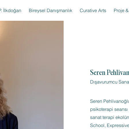
. İlkdoğan
Bireysel Danışmanlık
Curative Arts
Proje & 
Seren Pehliva
Dışavurumcu Sanat
Seren Pehlivanoğlu
psikoterapi seansı
sanat terapi ekolü
School, Expressive