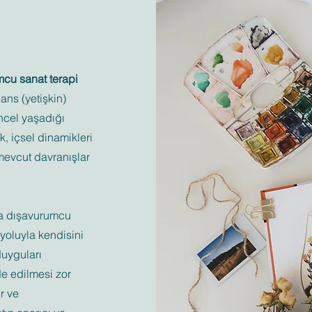
cu sanat terapi
ans (yetişkin)
ncel yaşadığı
, içsel dinamikleri
mevcut davranışlar
ıra dışavurumcu
t yoluyla kendisini
duyguları
de edilmesi zor
r ve