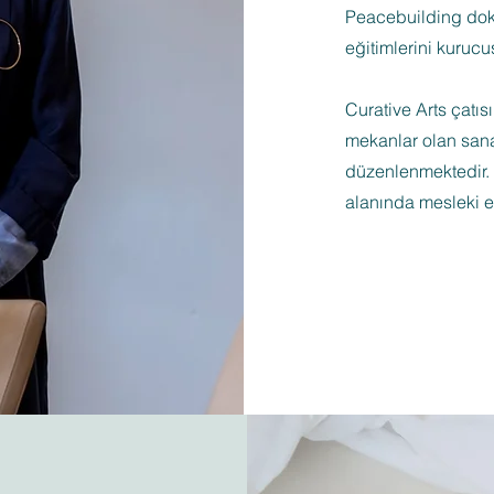
Peacebuilding dok
eğitimlerini kuruc
Curative Arts çatısı
mekanlar olan sanat
düzenlenmektedir. 
alanında mesleki eğ