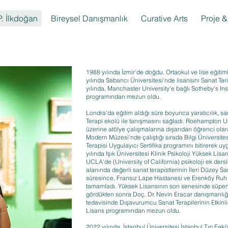
. İlkdoğan
Bireysel Danışmanlık
Curative Arts
Proje & 
1988 yılında İzmir'de doğdu. Ortaokul ve lise eğiti
yılında Sabancı Üniversitesi'nde lisansını Sanat Tar
yılında, Manchaster University'e bağlı Sotheby's Ins
programından mezun oldu.
Londra'da eğitim aldığı süre boyunca yaratıcılık, s
Terapi ekolü ile tanışmasını sağladı. Roehampton Un
üzerine atölye çalışmalarına dışarıdan öğrenci olar
Modern Müzesi'nde çalıştığı sırada Bilgi Üniversites
Terapisi Uygulayıcı Sertifika programını bitirerek 
yılında Işık Üniversitesi Klinik Psikoloji Yüksek Li
UCLA'de (University of California) psikoloji ek ders
alanında değerli sanat terapistlerinin İleri Düzey S
süresince, Fransız Lape Hastanesi ve Erenköy Ruh ve
tamamladı. Yüksek Lisansının son senesinde süpe
gördükten sonra Doç. Dr. Nevin Eracar danışmanlığ
tedavisinde Dışavurumcu Sanat Terapilerinin Etkinliği
Lisans programından mezun oldu.
2022 yılında, İstanbul Üniversitesi İstanbul Tıp Fakü