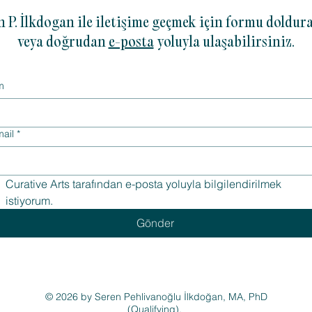
n P. İlkdogan ile iletişime geçmek için formu doldura
veya doğrudan
e-posta
yoluyla ulaşabilirsiniz.
m
ail
*
Curative Arts tarafından e-posta yoluyla bilgilendirilmek 
istiyorum.
Gönder
© 2026 by Seren Pehlivanoğlu İlkdoğan, MA, PhD
(Qualifying).