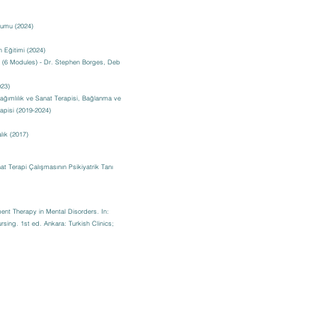
yumu (2024)
 Eğitimi (2024)
 (6 Modules) - Dr. Stephen Borges, Deb
023)
Bağımlılık ve Sanat Terapisi, Bağlanma ve
apisi (2019-2024)
lık (2017)
t Terapi Çalışmasının Psikiyatrik Tanı
nt Therapy in Mental Disorders. In:
rsing. 1st ed. Ankara: Turkish Clinics;