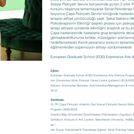
Sosyal Psikiyatri Servisi bünyesinde açılan 2 yıllık 
kursunu başarıyla tamamlayarak Sanat Psikoterapi 
boyunca Çapa Psikiyatri Servisi kliniğinde hastala
terapisi atölye yürütücülüğü yaptı. Sakıp Sabancı Mü
Psikoterapisinin Etkinliği" başlıklı projesi için psiki
terapi atölyesi yürüterek etkinliğini araştırdı ve bu
Çapa hastanesinde hastalarla grup terapisine deva
görmektedir.Bununla birlikte, müze/galeri alanlarınd
hedeflemektedir. Kendi psikanaliz sürecini tamamla
eğitmenlerden süpervizyon almayı sürdürmektedir.
European Graduate School (EGS) Expressive Arts d
Eğitim:
European Graduate School (EGS) Expressive Arts Doktora Program
Işık Üniversitesi Klinik Psikoloji Yüksel Lisans (yetişkin) (2018-202
Sabancı Üniversitesi Business Administration/Management & minor
2012)
Sertifikalar:
İÜ İTF Çapa Psikiyatri Anabilim Dalı Sosyal Psikiyatri Servisi Ruhs
Programı (2020-2022)
İstanbul Bilgi Üniversitesi Dans/Hareket Psikoterapisi Uygulayıcı S
Sotheby's Institute of Arts London, Manchester University, Art&B
ay)
İleri Düzey Psikodinamik Psikoterapi Eğitimi- Klinik Psikolog Hakan