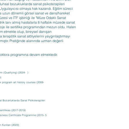
"Ruhsal bozukluklarda sanat psikoterapileri
Uygulayıcısı olmaya hak kazandı. Eğitim süreci
rla uzun dönemli görsel sanat ve dans/hareket
zesi ve İTF işbirliği ile "Müze Odaklı Sanat
yatrik tanı almış hastalarla 8 haftalık müzede sanat
 proje ile sertifika programından mezun oldu. Halen
m etmekte olup, bireysel danışan
a terapötik sanat atölyelerini yaygınlaştırmayı
mıştır. Pratiğinde alanında uzman değerli
oktora programına devam etmektedir.
ı (Qualifying) (2024- )
0)
 program art history courses (2008-
al Bozukluklarda Sanat Psikoterapileri
ertifikası (2017-2019)
usiness Certificate Programme (2015- 5
 Kızıltan (2023)