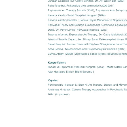
Jungian Coaching ICF Onaylı Sertifika, Dr. Avi Goren Bar (2020)
Psike İstanbul, Psikanalize giriş seminerleri (2020-2021)
Expressive Art Therapy Summit (2022), Expressive Arts Sempoz
Kanada Yaratıcı Sanat Terapileri Kongresi (2024)
Kanada Yaratıcı Sanatlar : Sanata Dayalı Müdahale ve Süpervizyon
Polyvagal Theory and Somatic Experiencing Continuing Education
Dana, Dr. Peter Lavine- Polyvagal Institute (2023)
Trauma Informed Expressive Art Therapy, Dr. Cathy Malchiodi (2
İstanbul Sanatla Yaşam, İleri Düzey Sanat Psikoterapileri Kursu, 
Sanat Terapisi, Travma, Travmatik Büyüme Süreçlerinde Sanat Ter
Anna Scarna, 'Neuroscience and Psychoanalysis' Sertifika (2017)
Zümra Atalay, MBSR (Mindfulness based stress reduction) 8 hafta
Kongre Katılım:
Ruhsal ve Toplumsal İyileştirim Kongresi (2022) - Müze Odaklı Sana
Alan Hastalara Etkisi ( Bildiri Sunumu )
Yayınlar:
Pehlivanoglu Ilkdogan S, Eren N. Art Therapy, Dance, and Moveme
Arslantaş H, editor. Current Therapy Approaches in Psychiatric Nu
2024. (in process)​