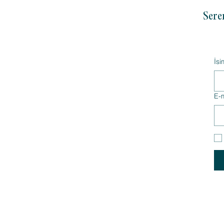
Sere
İsi
E-m