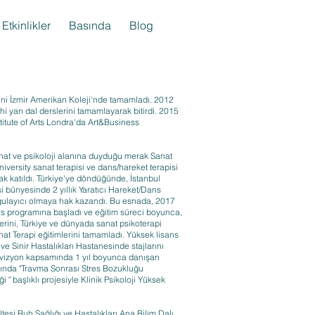
Etkinlikler
Basında
Blog
mini İzmir Amerikan Koleji'nde tamamladı. 2012
ihi yan dal derslerini tamamlayarak bitirdi. 2015
titute of Arts Londra'da Art&Business
anat ve psikoloji alanına duyduğu merak Sanat
iversity sanat terapisi ve dans/hareket terapisi
ak katıldı. Türkiye'ye döndüğünde, İstanbul
i bünyesinde 2 yıllık Yaratıcı Hareket/Dans
uygulayıcı olmaya hak kazandı. Bu esnada, 2017
sans programına başladı ve eğitim süreci boyunca,
lerini, Türkiye ve dünyada sanat psikoterapi
anat Terapi eğitimlerini tamamladı. Yüksek lisans
 Sinir Hastalıkları Hastanesinde stajlarını
rvizyon kapsamında 1 yıl boyunca danışan
ında "Travma Sonrası Stres Bozukluğu
 " başlıklı projesiyle Klinik Psikoloji Yüksek
ltesi Ruh Sağlığı ve Hastalıkları Ana Bilim Dalı