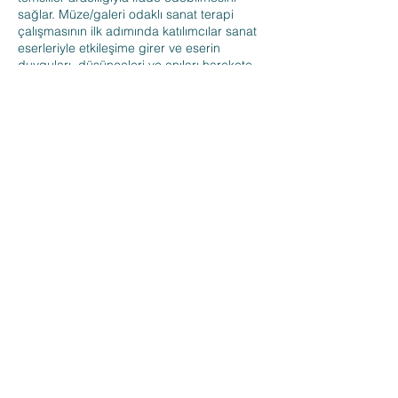
sağlar. Müze/galeri odaklı sanat terapi
çalışmasının ilk adımında katılımcılar sanat
eserleriyle etkileşime girer ve eserin
duyguları, düşünceleri ve anıları harekete
geçirmesine izin verir. İkinci aşamda, farklı
sanat modaliteleri (görsel sanat, heykel,
dans/hareket, ritm, drama vb.) aracılığıyla
izledikleri sanat eserlerine cevap niteliğinde
yansıma sanat (responsive art) üretilir. Farklı
grupların ihtiyacına yönelik müze/galeri
odaklı sanat terapi atölyelerinin odaklandığı
tema, içerik, malzeme ve sanat dallarının
kullanımı değişiklik gösterebilmektedir.
Seren P. İlkdogan ile iletişime geçmek